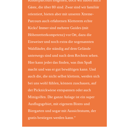
Kinderparcours losgehen, doch wir haben auch
Gäste, die über 80 sind. Zwar sind wir familiär
orientiert, bieten aber mit unseren Xtreme-
Parcours auch erfahrenen Kletterern echte
Kicks! Immer sind mehrere Guides (mit
Höhenretterkompetenz) vor Ort, dazu die
Einweiser und noch extra die sogenannten
Waldläufer, die ständig auf dem Gelände
unterwegs sind und nach dem Rechten sehen.
Hier kann jeder das finden, was ihm Spaß
macht und was er gut bewältigen kann. Und
auch die, die nicht selbst klettern, werden sich
bei uns wohl fühlen, können zuschauen, auf
der Picknickwiese entspannen oder auch
Minigolfen.
Die ganze Anlage ist ein super
Ausflugsgebiet, mit eigenem Bistro und
Biergarten und sogar mit Aussichtsturm, der
gratis bestiegen werden kann.“