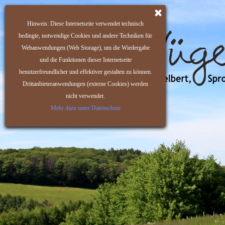
Hinweis: Diese Internetseite verwendet technisch
bedingte, notwendige Cookies und andere Techniken für
Webanwendungen (Web Storage), um die Wiedergabe
und die Funktionen dieser Internetseite
benutzerfreundlicher und effektiver gestalten zu können.
Drittanbieteranwendungen (externe Cookies) werden
nicht verwendet.
Mehr dazu unter Datenschutz