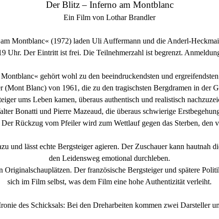
Der Blitz – Inferno am Montblanc
Ein Film von Lothar Brandler
o am Montblanc« (1972) laden Uli Auffermann und die Anderl-Heckmai
 Uhr. Der Eintritt ist frei. Die Teilnehmerzahl ist begrenzt. Anmeldung
 Montblanc« gehört wohl zu den beeindruckendsten und ergreifendsten 
er (Mont Blanc) von 1961, die zu den tragischsten Bergdramen in der Ge
teiger ums Leben kamen, überaus authentisch und realistisch nachzuzei
alter Bonatti und Pierre Mazeaud, die überaus schwierige Erstbegehung
 Der Rückzug vom Pfeiler wird zum Wettlauf gegen das Sterben, den vi
dazu und lässt echte Bergsteiger agieren. Der Zuschauer kann hautnah d
den Leidensweg emotional durchleben.
 Originalschauplätzen. Der französische Bergsteiger und spätere Politi
sich im Film selbst, was dem Film eine hohe Authentizität verleiht.
Ironie des Schicksals: Bei den Dreharbeiten kommen zwei Darsteller 