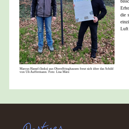
biss
Erho
die 
einz
Luft
Marcus Hassel (links) aus Oberelfringhausen freut sich über das Schild
von Uli Auffermann. Foto: Lisa März