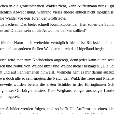
chen in die großstadtnahen Wälder zieht, kann Auffermann nur zu gut
reichlich Abwechslung, während vieles andere aktuell nicht möglich is
 die Wälder vor den Toren der Großstädte.
angewachsen. Das bietet schnell Konfliktpotential. Hier sollen die Schi
ust auf Draußensein an die Anwohner denken sollten!"
ür die Natur auch weiterhin verträglich bleibt, ist Rücksichtnahme u
auch an anderen Stellen Wanderer durch das Hügelland begleiten und 
eich wird man zum Nachdenken angeregt, denn jeder kann durch resp
ch und Natur, von Waldbesitzer und Waldbesucher beitragen. „Die Schil
t und auf Fehlverhalten hinweist. Vielmehr geht es mir darum aufzuz
wir doch alle so sehr mögen: die Natur, den Wald, die Tiere und Pflanzen
lerweile wurden bereits die ersten Schilder in der Elfringhauser Sch
inghauser Ortsbürgermeisters Theo Weghaus, einiger ansässiger Land
ell umgesetzt.
ere Schilder werden folgen, und so hofft Uli Auffermann, einen kle