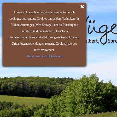
Hinweis: Diese Internetseite verwendet technisch
bedingte, notwendige Cookies und andere Techniken für
Webanwendungen (Web Storage), um die Wiedergabe
und die Funktionen dieser Internetseite
benutzerfreundlicher und effektiver gestalten zu können.
Drittanbieteranwendungen (externe Cookies) werden
nicht verwendet.
Mehr dazu unter Datenschutz